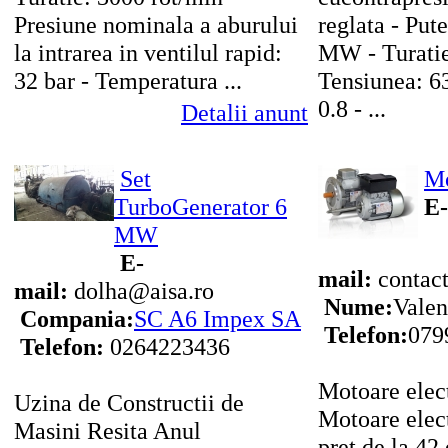
Presiune nominala a aburului
reglata - Put
la intrarea in ventilul rapid:
MW - Turatie
32 bar - Temperatura ...
Tensiunea: 63
0.8 - ...
Detalii anunt
Set
Mo
TurboGenerator 6
E-
MW
E-
mail:
contac
mail:
dolha@aisa.ro
Nume:
Valen
Compania:
SC A6 Impex SA
Telefon:
079
Telefon:
0264223436
Motoare elect
Uzina de Constructii de
Motoare elect
Masini Resita Anul
pret de la 4