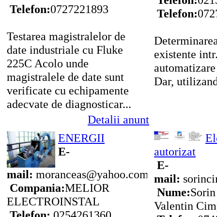
Telefon:
0727221893
Telefon:
072
Testarea magistralelor de
Determinarea
date industriale cu Fluke
existente intr
225C Acolo unde
automatizare 
magistralele de date sunt
Dar, utilizan
verificate cu echipamente
adecvate de diagnosticar...
Detalii anunt
ENERGII
El
E-
autorizat
E-
mail:
moranceas@yahoo.com
mail:
sorinc
Compania:
MELIOR
Nume:
Sorin
ELECTROINSTAL
Valentin Ci
Telefon:
0254261360