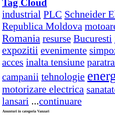
Tag Cloud
Schneider El
industrial
PLC
Republica Moldova
motoar
Romania
resurse
Bucuresti
expozitii
evenimente
simpo
acces
inalta tensiune
paratr
energ
campanii
tehnologie
motorizare electrica
sanatat
lansari
...
continuare
Anunturi in categoria Vanzari