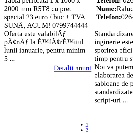
Tabla perforata 1 x 1000 x
Telefon:
026
2000 mm R5T8 cu pret
Nume:
Raluc
special 23 euro / buc + TVA
Telefon:
026
SUNÄ‚ ACUM! 0799744444
Oferta este valabilÄƒ
Standardizar
pÃ¢nÄƒ la È™fÃ¢rÈ™itul
inginerie est
lunii ianuarie, pentru minim
sporirea efic
5 ...
timp pentru s
Noi va putem
Detalii anunt
elaborarea d
sabloane de p
standardizate
script-uri ...
1
2