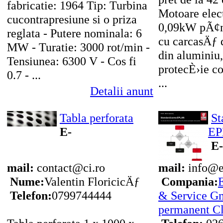
fabricatie: 1964 Tip: Turbina
Motoare elect
cucontrapresiune si o priza
0,09kW pÃ¢n
reglata - Putere nominala: 6
cu carcasÄƒ 
MW - Turatie: 3000 rot/min -
din aluminiu,
Tensiunea: 6300 V - Cos fi
protecÈ›ie c
0.7 - ...
...
Detalii anunt
Tabla perforata
St
E-
E
E-
mail:
contact@ci.ro
mail:
info@e
Nume:
Valentin FloricicÄƒ
Compania:
Telefon:
0799744444
& Service G
permanent C