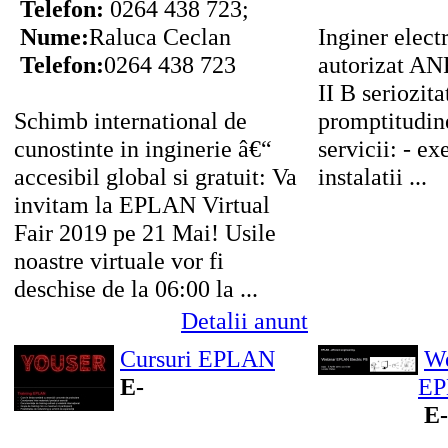
Telefon:
0264 438 723;
Nume:
Raluca Ceclan
Inginer electr
Telefon:
0264 438 723
autorizat ANR
II B seriozita
Schimb international de
promptitudin
cunostinte in inginerie â€“
servicii: - e
accesibil global si gratuit: Va
instalatii ...
invitam la EPLAN Virtual
Fair 2019 pe 21 Mai! Usile
noastre virtuale vor fi
deschise de la 06:00 la ...
Detalii anunt
Cursuri EPLAN
We
E-
E
E-