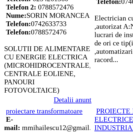
Telefon:
074
Telefon 2:
0788572476
Nume:
SORIN MORANCEA
Electrician c
Telefon:
0742633733
,autorizat A:
Telefon:
0788572476
lucrari de ins
de ori ce tip(
SOLUTII DE ALIMENTARE
,automatizari
CU ENERGIE ELECTRICA
racord...
(MICROHIDROCENTRALE,
CENTRALE EOLIENE,
PANOURI
FOTOVOLTAICE)
Detalii anunt
proiectare transformatoare
PROIECTE 
E-
ELECTRICE 
mail:
mmihailescu12@gmail.com
INDUSTRIA