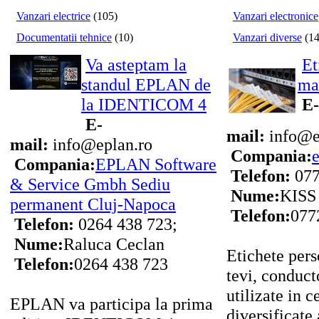
Vanzari electrice
(105)
Vanzari electronice
Documentatii tehnice
(10)
Vanzari diverse
(14
Va asteptam la
Et
standul EPLAN de
ma
la IDENTICOM 4
E-
E-
mail:
info@et
mail:
info@eplan.ro
Compania:
e
Compania:
EPLAN Software
Telefon:
077
& Service Gmbh Sediu
Nume:
KISS 
permanent Cluj-Napoca
Telefon:
077
Telefon:
0264 438 723;
Nume:
Raluca Ceclan
Etichete pers
Telefon:
0264 438 723
tevi, conduct
utilizate in c
EPLAN va participa la prima
diversificate 