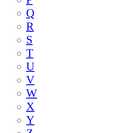
Q
R
S
T
U
V
W
X
Y