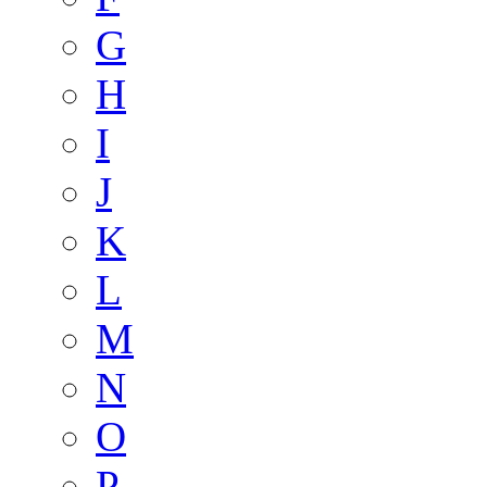
G
H
I
J
K
L
M
N
O
P