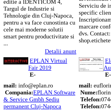
editie a IDENTICOM 4,
Serviciu de 
Targul de Industrie si
specific clien
Tehnologie din Cluj-Napoca,
Inscriptiona
pentru a va face cunostinta cu
marcare conf
cele mai moderne solutii
dvs. Contact
smart pentru productivitate si
shop.etichetet
...
Detalii anunt
EPLAN Virtual
El
Fair 2019
Au
E-
E-
mail:
info@eplan.ro
mail:
euflor
Compania:
EPLAN Software
Nume:
flori
& Service Gmbh Sediu
Telefon:
074
permanent Cluj-Napoca
Telefon:
074