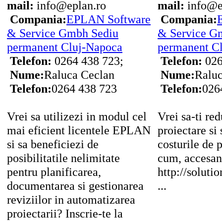
mail:
info@eplan.ro
mail:
info@e
Compania:
EPLAN Software
Compania:
& Service Gmbh Sediu
& Service G
permanent Cluj-Napoca
permanent C
Telefon:
0264 438 723;
Telefon:
026
Nume:
Raluca Ceclan
Nume:
Raluc
Telefon:
0264 438 723
Telefon:
026
Vrei sa utilizezi in modul cel
Vrei sa-ti re
mai eficient licentele EPLAN
proiectare si 
si sa beneficiezi de
costurile de 
posibilitatile nelimitate
cum, accesa
pentru planificarea,
http://soluti
documentarea si gestionarea
...
reviziilor in automatizarea
proiectarii? Inscrie-te la