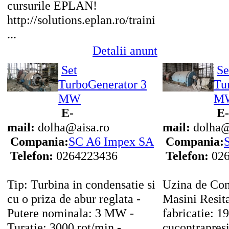
cursurile EPLAN!
http://solutions.eplan.ro/trainings
...
Detalii anunt
Set
Se
TurboGenerator 3
Tu
MW
M
E-
E-
mail:
dolha@aisa.ro
mail:
dolha@
Compania:
SC A6 Impex SA
Compania:
Telefon:
0264223436
Telefon:
026
Tip: Turbina in condensatie si
Uzina de Con
cu o priza de abur reglata -
Masini Resit
Putere nominala: 3 MW -
fabricatie: 1
Turatie: 3000 rot/min -
cucontrapresi