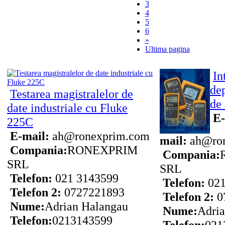
3
4
5
6
»
Ultima pagina
In
de
Testarea magistralelor de
de
date industriale cu Fluke
E-
225C
E-mail:
ah@ronexprim.com
mail:
ah@ron
Compania:
RONEXPRIM
Compania:
SRL
SRL
Telefon:
021 3143599
Telefon:
021
Telefon 2:
0727221893
Telefon 2:
0
Nume:
Adrian Halangau
Nume:
Adri
Telefon:
0213143599
Telefon:
021