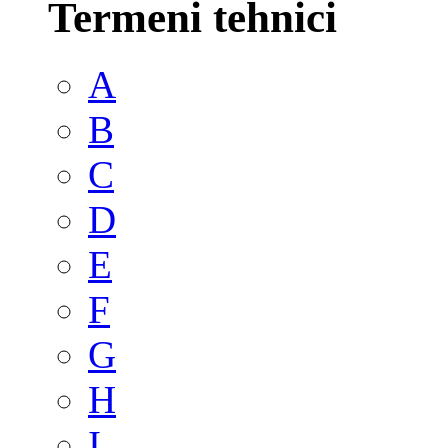
Termeni tehnici
A
B
C
D
E
F
G
H
I