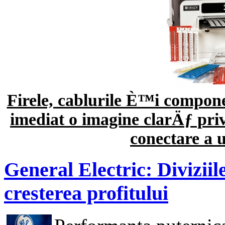
Firele, cablurile È™i compone
imediat o imagine clarÄƒ pr
conectare a u
General Electric: Diviziile
cresterea profitului