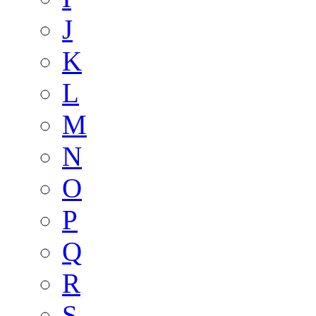
J
K
L
M
N
O
P
Q
R
S