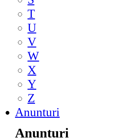
T
U
V
W
X
Y
Z
Anunturi
Anunturi