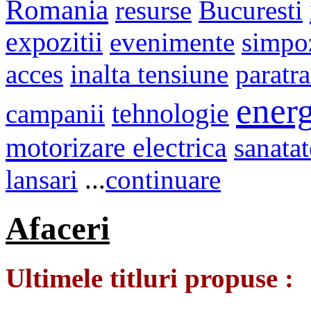
Romania
resurse
Bucuresti
expozitii
evenimente
simpo
acces
inalta tensiune
paratr
energ
campanii
tehnologie
motorizare electrica
sanatat
lansari
...
continuare
Afaceri
Ultimele titluri propuse :