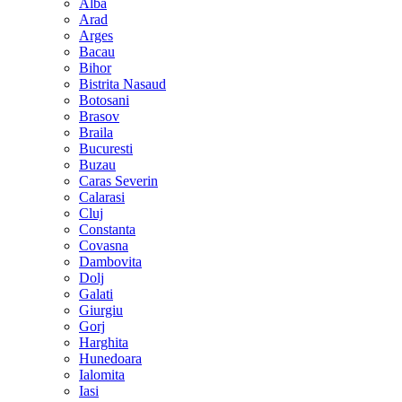
Alba
Arad
Arges
Bacau
Bihor
Bistrita Nasaud
Botosani
Brasov
Braila
Bucuresti
Buzau
Caras Severin
Calarasi
Cluj
Constanta
Covasna
Dambovita
Dolj
Galati
Giurgiu
Gorj
Harghita
Hunedoara
Ialomita
Iasi