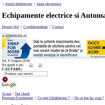
|
forum ghidelectric
|
tigari electronice
Echipamente electrice si Automa
Despre Noi
|
Confidentialitate
|
Contact
Joi, 6 August 2026
Ne gasiti si pe:
CAUTARE:
Acasa
»
Tag cloud
Program Evenimente
|
Ce este Ghidelectric ?
|
De ce imi fac cont ?