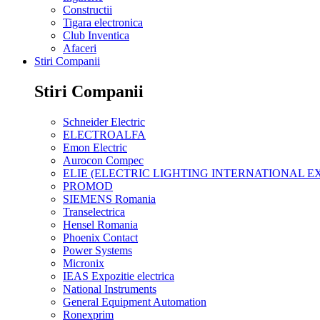
Constructii
Tigara electronica
Club Inventica
Afaceri
Stiri Companii
Stiri Companii
Schneider Electric
ELECTROALFA
Emon Electric
Aurocon Compec
ELIE (ELECTRIC LIGHTING INTERNATIONAL EX
PROMOD
SIEMENS Romania
Transelectrica
Hensel Romania
Phoenix Contact
Power Systems
Micronix
IEAS Expozitie electrica
National Instruments
General Equipment Automation
Ronexprim