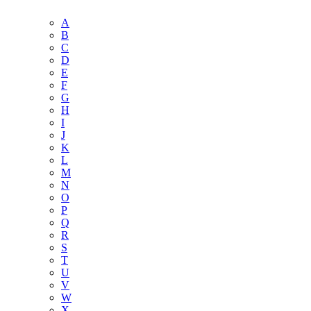
A
B
C
D
E
F
G
H
I
J
K
L
M
N
O
P
Q
R
S
T
U
V
W
X