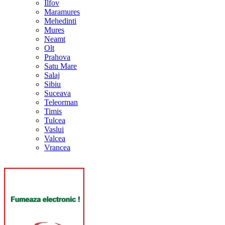
Ilfov
Maramures
Mehedinti
Mures
Neamt
Olt
Prahova
Satu Mare
Salaj
Sibiu
Suceava
Teleorman
Timis
Tulcea
Vaslui
Valcea
Vrancea