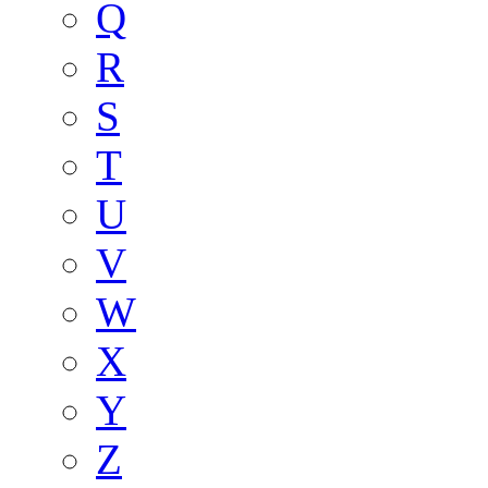
Q
R
S
T
U
V
W
X
Y
Z