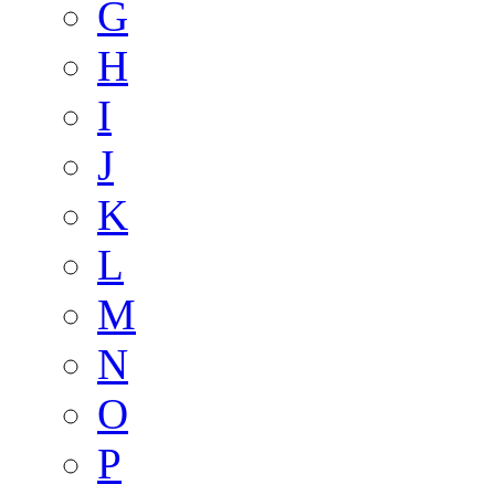
G
H
I
J
K
L
M
N
O
P