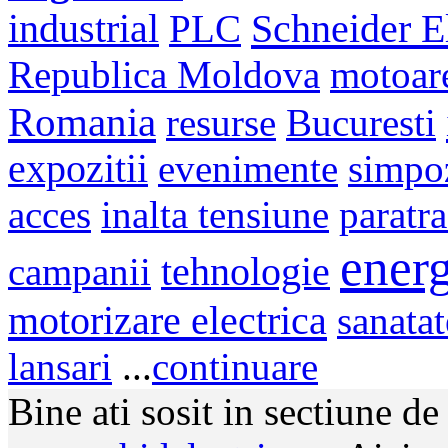
Schneider El
industrial
PLC
Republica Moldova
motoar
Romania
resurse
Bucuresti
expozitii
evenimente
simpo
acces
inalta tensiune
paratr
energ
campanii
tehnologie
motorizare electrica
sanatat
lansari
...
continuare
Bine ati sosit in sectiune d