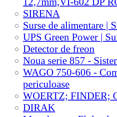
12,7mm,VI-602 DP R
SIRENA
Surse de alimentare | 
UPS Green Power | Sur
Detector de freon
Noua serie 857 - Si
WAGO 750-606 - Compo
periculoase
WOERTZ; FINDER; 
DIRAK