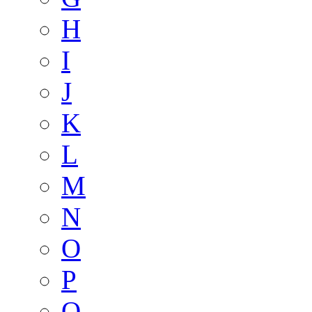
H
I
J
K
L
M
N
O
P
Q