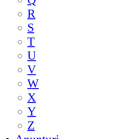
R
S
T
U
V
W
X
Y
Z