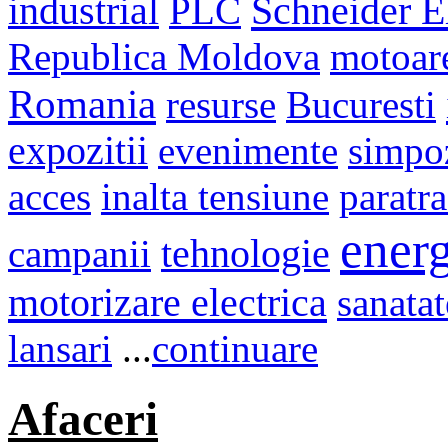
Schneider El
industrial
PLC
Republica Moldova
motoar
Romania
resurse
Bucuresti
expozitii
evenimente
simpo
acces
inalta tensiune
paratr
energ
campanii
tehnologie
motorizare electrica
sanatat
lansari
...
continuare
Afaceri