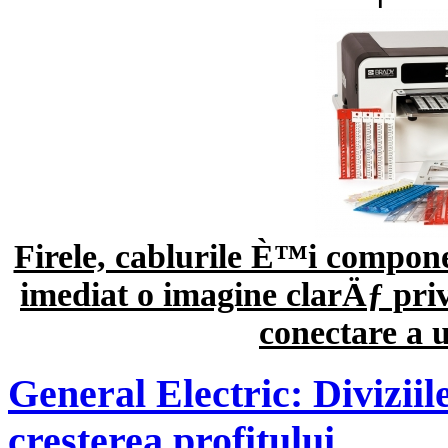
Firele, cablurile È™i compone
imediat o imagine clarÄƒ pr
conectare a u
General Electric: Diviziile
cresterea profitului