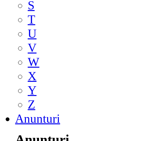
S
T
U
V
W
X
Y
Z
Anunturi
Anunturi