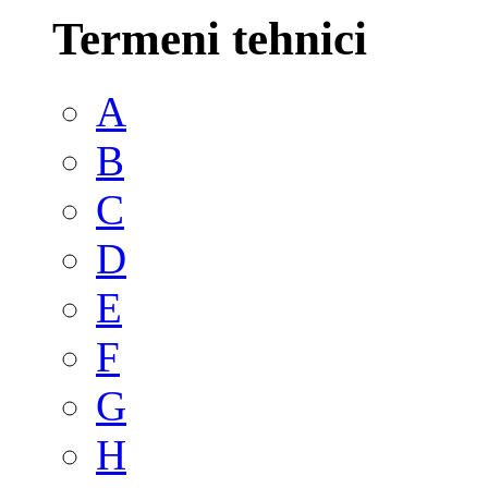
Termeni tehnici
A
B
C
D
E
F
G
H