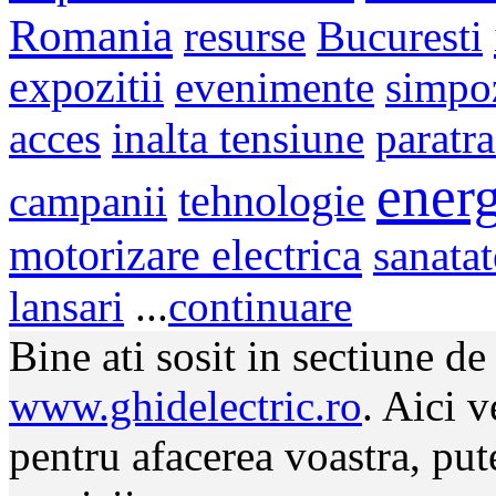
Romania
resurse
Bucuresti
expozitii
evenimente
simpo
acces
inalta tensiune
paratr
energ
campanii
tehnologie
motorizare electrica
sanatat
lansari
...
continuare
Bine ati sosit in sectiune d
www.ghidelectric.ro
. Aici v
pentru afacerea voastra, put