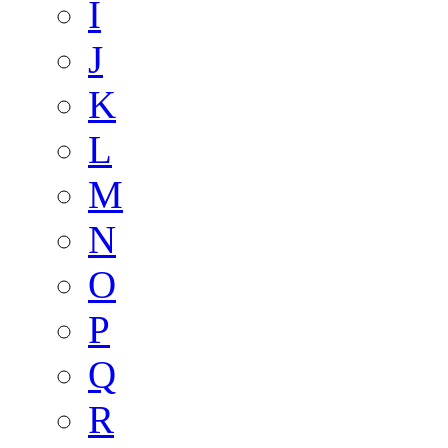
I
J
K
L
M
N
O
P
Q
R