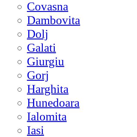
Covasna
Dambovita
Dolj
Galati
Giurgiu
Gorj
Harghita
Hunedoara
Ialomita
Iasi