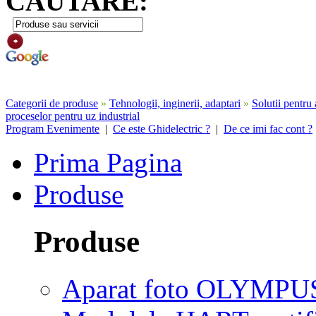
CAUTARE:
Categorii de produse
»
Tehnologii, inginerii, adaptari
»
Solutii pentru 
proceselor pentru uz industrial
Program Evenimente
|
Ce este Ghidelectric ?
|
De ce imi fac cont ?
Prima Pagina
Produse
Produse
Aparat foto OLYMPU