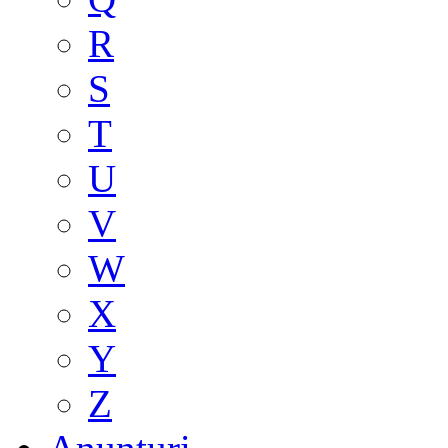
R
S
T
U
V
W
X
Y
Z