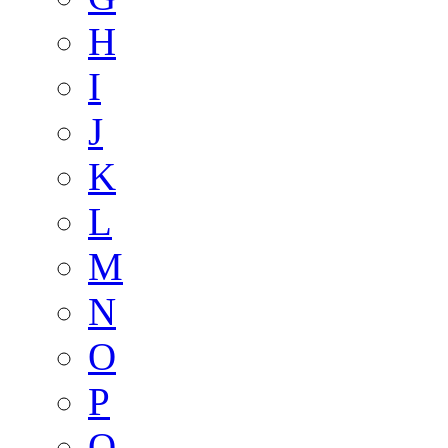
H
I
J
K
L
M
N
O
P
Q