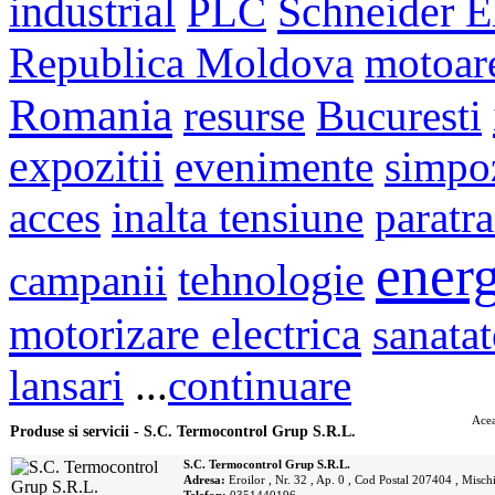
Schneider El
industrial
PLC
Republica Moldova
motoar
Romania
resurse
Bucuresti
expozitii
evenimente
simpo
acces
inalta tensiune
paratr
energ
campanii
tehnologie
motorizare electrica
sanatat
lansari
...
continuare
Acea
Produse si servicii - S.C. Termocontrol Grup S.R.L.
S.C. Termocontrol Grup S.R.L.
Adresa:
Eroilor , Nr. 32 , Ap. 0 , Cod Postal 207404 , Mischi
Telefon:
0351440196