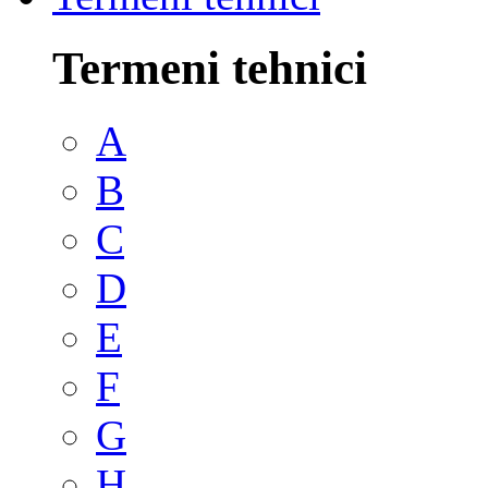
Termeni tehnici
A
B
C
D
E
F
G
H