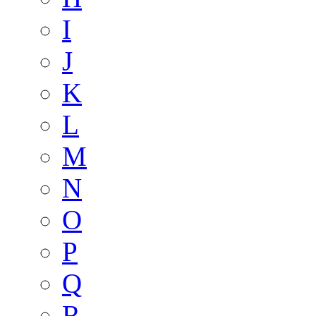
I
J
K
L
M
N
O
P
Q
R