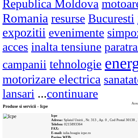
Republica Moldova
motoar
Romania
resurse
Bucuresti
expozitii
evenimente
simpo
acces
inalta tensiune
paratr
energ
campanii
tehnologie
motorizare electrica
sanatat
lansari
...
continuare
Acea
Produse si servicii - Icpe
Icpe
Adresa:
Splaiul Unirii , Nr. 313 , Ap. 0 , Cod Postal 30138 , 
Telefon:
0215893364
FAX:
E-mail:
iulia.boagiu
icpe.ro
Pagina WEB: