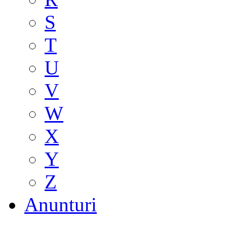
S
T
U
V
W
X
Y
Z
Anunturi