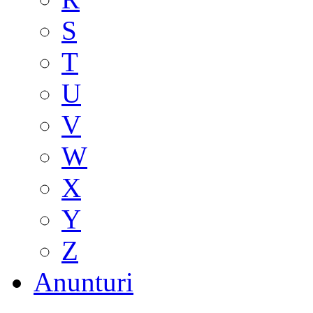
S
T
U
V
W
X
Y
Z
Anunturi