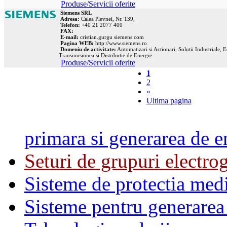
Produse/Servicii oferite
Siemens SRL
Adresa:
Calea Plevnei, Nr. 139,
Telefon:
+40 21 2077 400
FAX:
E-mail:
cristian.gurgu
siemens.com
Pagina WEB:
http://www.siemens.ro
Domeniu de activitate:
Automatizari si Actionari, Solutii Industriale
Transimisiunea si Distributie de Energie
Produse/Servicii oferite
1
2
»
Ultima pagina
primara si generarea de e
Seturi de grupuri electro
Sisteme de protectia med
Sisteme pentru generarea 