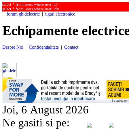
select * from users where user_id=
select * from users where user_id=
|
forum ghidelectric
|
tigari electronice
Echipamente electrice
Despre Noi
|
Confidentialitate
|
Contact
Joi, 6 August 2026
Ne gasiti si pe: