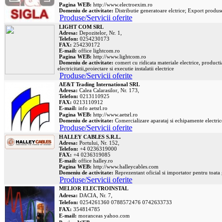
Pagina WEB:
http://www.electroexim.ro
Domeniu de activitate:
Distributie generatoare elctrice; Export produse
Produse/Servicii oferite
LIGHT COM SRL
Adresa:
Depozitelor, Nr. 1,
Telefon:
0254230173
FAX:
254230172
E-mail:
office
lightcom.ro
Pagina WEB:
http://www.lightcom.ro
Domeniu de activitate:
comert cu ridicata materiale electrice, producti
electricitatii,proiectare si executie instalatii electrice
Produse/Servicii oferite
AE&T Trading International SRL
Adresa:
Calea Calarasilor, Nr. 173,
Telefon:
0213110925
FAX:
0213110912
E-mail:
info
aetsrl.ro
Pagina WEB:
http://www.aetsrl.ro
Domeniu de activitate:
Comercializare aparataj si echipamente electric
Produse/Servicii oferite
HALLEY CABLES S.R.L.
Adresa:
Portului, Nr. 152,
Telefon:
+4 0236319000
FAX:
+4 0236319085
E-mail:
office
halley.ro
Pagina WEB:
http://www.halleycables.com
Domeniu de activitate:
Reprezentant oficial si importator pentru toata 
Produse/Servicii oferite
MELIOR ELECTROINSTAL
Adresa:
DACIA, Nr. 7,
Telefon:
0254261360 0788572476 0742633733
FAX:
354814785
E-mail:
moranceas
yahoo.com