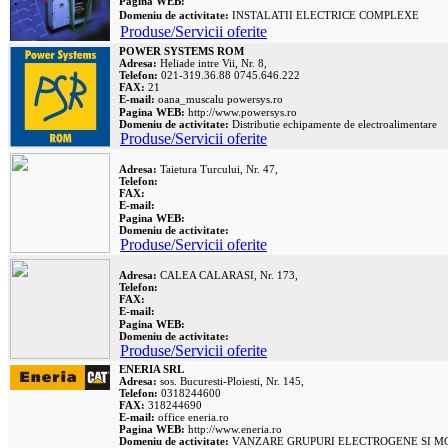
Pagina WEB:
Domeniu de activitate:
INSTALATII ELECTRICE COMPLEXE
Produse/Servicii oferite
POWER SYSTEMS ROM
Adresa:
Heliade intre Vii, Nr. 8,
Telefon:
021-319.36.88 0745.646.222
FAX:
21
E-mail:
oana_muscalu
powersys.ro
Pagina WEB:
http://www.powersys.ro
Domeniu de activitate:
Distributie echipamente de electroalimentare
Produse/Servicii oferite
Adresa:
Taietura Turcului, Nr. 47,
Telefon:
FAX:
E-mail:
Pagina WEB:
Domeniu de activitate:
Produse/Servicii oferite
Adresa:
CALEA CALARASI, Nr. 173,
Telefon:
FAX:
E-mail:
Pagina WEB:
Domeniu de activitate:
Produse/Servicii oferite
ENERIA SRL
Adresa:
sos. Bucuresti-Ploiesti, Nr. 145,
Telefon:
0318244600
FAX:
318244690
E-mail:
office
eneria.ro
Pagina WEB:
http://www.eneria.ro
Domeniu de activitate:
VANZARE GRUPURI ELECTROGENE SI M