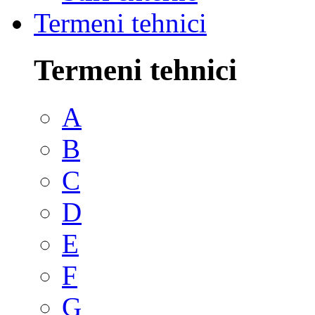
Termeni tehnici
Termeni tehnici
A
B
C
D
E
F
G