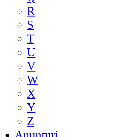
R
S
T
U
V
W
X
Y
Z
Anunturi