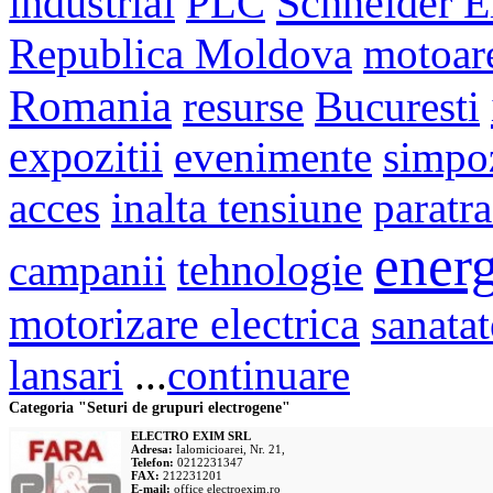
Schneider El
industrial
PLC
Republica Moldova
motoar
Romania
resurse
Bucuresti
expozitii
evenimente
simpo
acces
inalta tensiune
paratr
energ
campanii
tehnologie
motorizare electrica
sanatat
lansari
...
continuare
Categoria "Seturi de grupuri electrogene"
ELECTRO EXIM SRL
Adresa:
Ialomicioarei, Nr. 21,
Telefon:
0212231347
FAX:
212231201
E-mail:
office
electroexim.ro