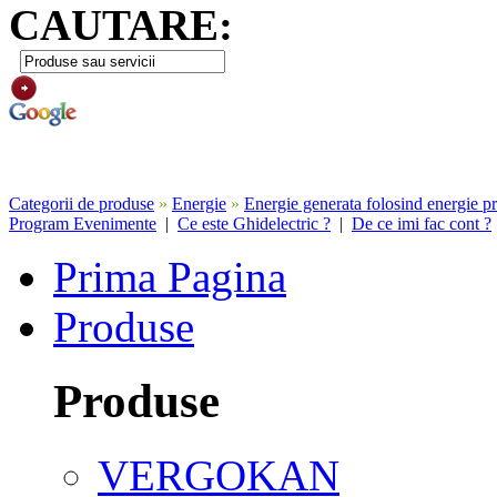
CAUTARE:
Categorii de produse
»
Energie
»
Energie generata folosind energie pri
Program Evenimente
|
Ce este Ghidelectric ?
|
De ce imi fac cont ?
Prima Pagina
Produse
Produse
VERGOKAN