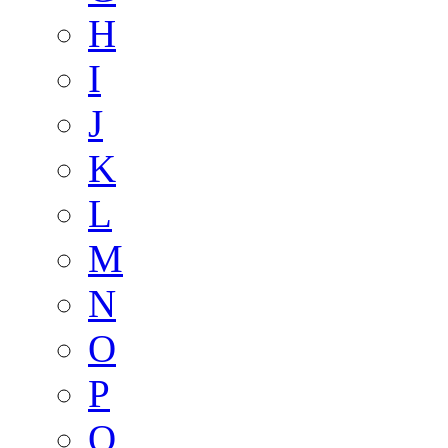
H
I
J
K
L
M
N
O
P
Q