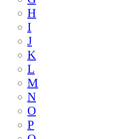
H
I
J
K
L
M
N
O
P
Q