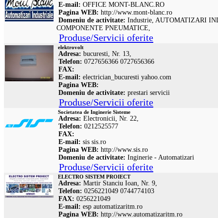
E-mail:
OFFICE
MONT-BLANC.RO
Pagina WEB:
http://www.mont-blanc.ro
Domeniu de activitate:
Industrie, AUTOMATIZARI I
COMPONENTE PNEUMATICE,
Produse/Servicii oferite
elektrovolt
Adresa:
bucuresti, Nr. 13,
Telefon:
0727656366 0727656366
FAX:
E-mail:
electrician_bucuresti
yahoo.com
Pagina WEB:
Domeniu de activitate:
prestari servicii
Produse/Servicii oferite
Societatea de Inginerie Sisteme
Adresa:
Electronicii, Nr. 22,
Telefon:
0212525577
FAX:
E-mail:
sis
sis.ro
Pagina WEB:
http://www.sis.ro
Domeniu de activitate:
Inginerie - Automatizari
Produse/Servicii oferite
ELECTRO SISTEM PROIECT
Adresa:
Martir Stanciu Ioan, Nr. 9,
Telefon:
0256221049 0744774103
FAX:
0256221049
E-mail:
esp
automatizaritm.ro
Pagina WEB:
http://www.automatizaritm.ro