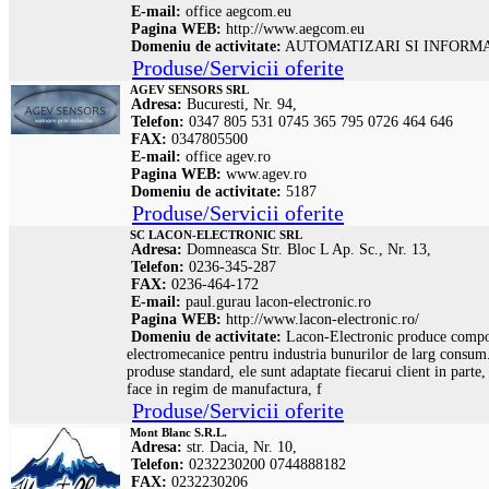
E-mail:
office
aegcom.eu
Pagina WEB:
http://www.aegcom.eu
Domeniu de activitate:
AUTOMATIZARI SI INFORM
Produse/Servicii oferite
AGEV SENSORS SRL
Adresa:
Bucuresti, Nr. 94,
Telefon:
0347 805 531 0745 365 795 0726 464 646
FAX:
0347805500
E-mail:
office
agev.ro
Pagina WEB:
www.agev.ro
Domeniu de activitate:
5187
Produse/Servicii oferite
SC LACON-ELECTRONIC SRL
Adresa:
Domneasca Str. Bloc L Ap. Sc., Nr. 13,
Telefon:
0236-345-287
FAX:
0236-464-172
E-mail:
paul.gurau
lacon-electronic.ro
Pagina WEB:
http://www.lacon-electronic.ro/
Domeniu de activitate:
Lacon-Electronic produce compon
electromecanice pentru industria bunurilor de larg consu
produse standard, ele sunt adaptate fiecarui client in parte,
face in regim de manufactura, f
Produse/Servicii oferite
Mont Blanc S.R.L.
Adresa:
str. Dacia, Nr. 10,
Telefon:
0232230200 0744888182
FAX:
0232230206