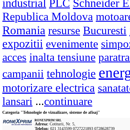
Schneider El
industrial
PLC
Republica Moldova
motoar
Romania
resurse
Bucuresti
expozitii
evenimente
simpo
acces
inalta tensiune
paratr
energ
campanii
tehnologie
motorizare electrica
sanatat
lansari
...
continuare
Categoria "Tehnologie de vizualizare, sisteme de afisaj"
RONEXPRIM SRL
Adresa:
Cotiturii, Nr. 5,
Telefon:
021 3143599 0727221893 0728628739