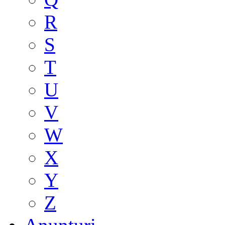
R
S
T
U
V
W
X
Y
Z