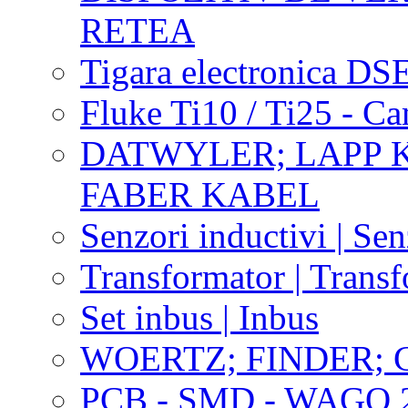
RETEA
Tigara electronica DS
Fluke Ti10 / Ti25 - C
DATWYLER; LAPP 
FABER KABEL
Senzori inductivi | Sen
Transformator | Transf
Set inbus | Inbus
WOERTZ; FINDER; 
PCB - SMD - WAGO 2