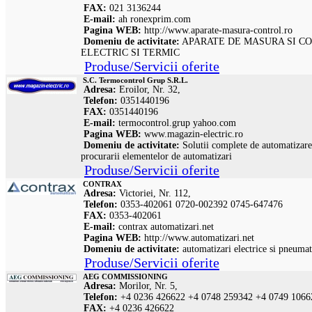
FAX:
021 3136244
E-mail:
ah
ronexprim.com
Pagina WEB:
http://www.aparate-masura-control.ro
Domeniu de activitate:
APARATE DE MASURA SI C
ELECTRIC SI TERMIC
Produse/Servicii oferite
S.C. Termocontrol Grup S.R.L.
Adresa:
Eroilor, Nr. 32,
Telefon:
0351440196
FAX:
0351440196
E-mail:
termocontrol.grup
yahoo.com
Pagina WEB:
www.magazin-electric.ro
Domeniu de activitate:
Solutii complete de automatizare 
procurarii elementelor de automatizari
Produse/Servicii oferite
CONTRAX
Adresa:
Victoriei, Nr. 112,
Telefon:
0353-402061 0720-002392 0745-647476
FAX:
0353-402061
E-mail:
contrax
automatizari.net
Pagina WEB:
http://www.automatizari.net
Domeniu de activitate:
automatizari electrice si pneumat
Produse/Servicii oferite
AEG COMMISSIONING
Adresa:
Morilor, Nr. 5,
Telefon:
+4 0236 426622 +4 0748 259342 +4 0749 1066
FAX:
+4 0236 426622