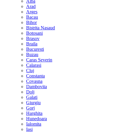
Alba
Arad
Arges
Bacau
Bihor
Bistrita Nasaud
Botosani
Brasov
Braila
Bucuresti
Buzau
Caras Severin
Calarasi
Cluj
Constanta
Covasna
Dambovita
Dolj
Galati
Giurgiu
Gorj
Harghita
Hunedoara
Ialomita
Iasi