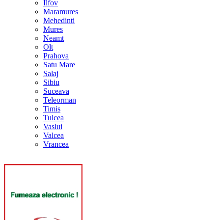
Ilfov
Maramures
Mehedinti
Mures
Neamt
Olt
Prahova
Satu Mare
Salaj
Sibiu
Suceava
Teleorman
Timis
Tulcea
Vaslui
Valcea
Vrancea