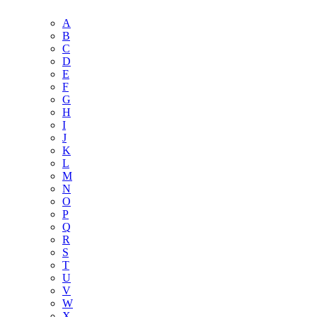
A
B
C
D
E
F
G
H
I
J
K
L
M
N
O
P
Q
R
S
T
U
V
W
X