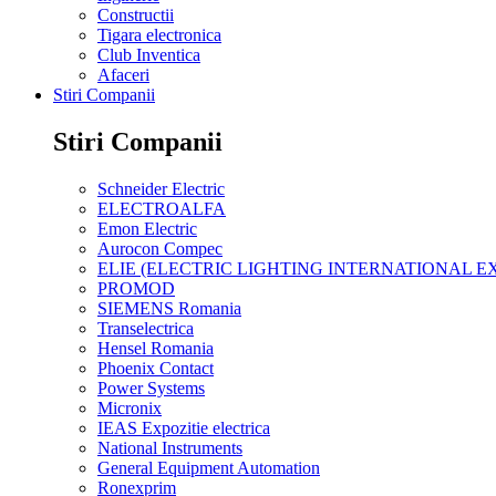
Constructii
Tigara electronica
Club Inventica
Afaceri
Stiri Companii
Stiri Companii
Schneider Electric
ELECTROALFA
Emon Electric
Aurocon Compec
ELIE (ELECTRIC LIGHTING INTERNATIONAL EX
PROMOD
SIEMENS Romania
Transelectrica
Hensel Romania
Phoenix Contact
Power Systems
Micronix
IEAS Expozitie electrica
National Instruments
General Equipment Automation
Ronexprim