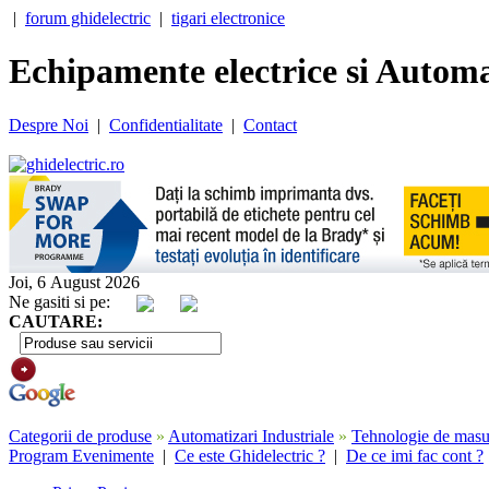
|
forum ghidelectric
|
tigari electronice
Echipamente electrice si Automa
Despre Noi
|
Confidentialitate
|
Contact
Joi, 6 August 2026
Ne gasiti si pe:
CAUTARE:
Categorii de produse
»
Automatizari Industriale
»
Tehnologie de masur
Program Evenimente
|
Ce este Ghidelectric ?
|
De ce imi fac cont ?