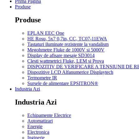
Prima Pagina
Produse
Produse
EPLAN EEC One
HE Rosu, 5x7 0,7in, CC, TC07-11EWA
Tastaturi iluminate rezistente la vandalism
Megohmetre Fluke de 1000V si 5000V
Display de afisare mesaje SD3014
Clesti wattmetrici Fluke, LEM si Prova
DISPOZITIV DE VERIFICARE A TENSIUNII DE 
Dispozitive LCD Alfanumerice Displaytech
Termometre IR
Sursele de alimentare EPSITRON®
Industria Azi
Industria Azi
Echipamente Electrice
Automatizari
Energie
Electronica
Inginerie