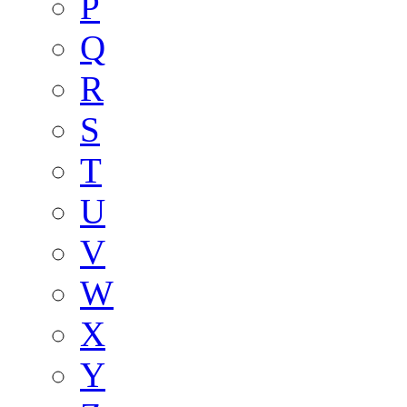
P
Q
R
S
T
U
V
W
X
Y