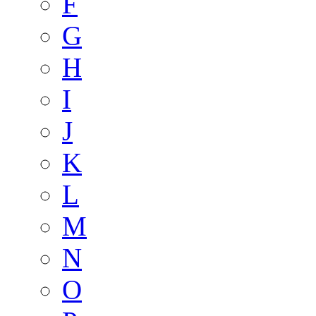
F
G
H
I
J
K
L
M
N
O