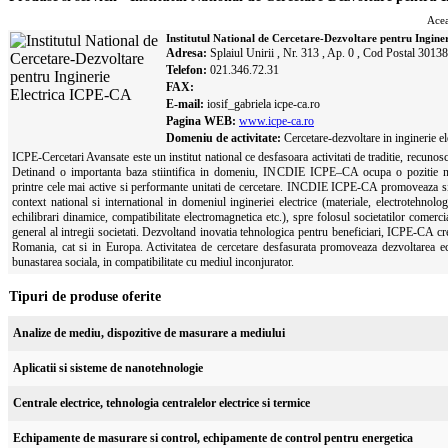
Acea
Institutul National de Cercetare-Dezvoltare pentru Ingin
Adresa:
Splaiul Unirii , Nr. 313 , Ap. 0 , Cod Postal 30138
Telefon:
021.346.72.31
FAX:
E-mail:
iosif_gabriela
icpe-ca.ro
Pagina WEB:
www.icpe-ca.ro
Domeniu de activitate:
Cercetare-dezvoltare in inginerie el
ICPE-Cercetari Avansate este un institut national ce desfasoara activitati de traditie, recunosc
Detinand o importanta baza stiintifica in domeniu, INCDIE ICPE–CA ocupa o pozitie nat
printre cele mai active si performante unitati de cercetare. INCDIE ICPE-CA promoveaza si i
context national si international in domeniul ingineriei electrice (materiale, electrotehnolog
echilibrari dinamice, compatibilitate electromagnetica etc.), spre folosul societatilor comercia
general al intregii societati. Dezvoltand inovatia tehnologica pentru beneficiari, ICPE-CA cre
Romania, cat si in Europa. Activitatea de cercetare desfasurata promoveaza dezvoltarea ec
bunastarea sociala, in compatibilitate cu mediul inconjurator.
Tipuri de produse oferite
Analize de mediu, dispozitive de masurare a mediului
Aplicatii si sisteme de nanotehnologie
Centrale electrice, tehnologia centralelor electrice si termice
Echipamente de masurare si control, echipamente de control pentru energetica