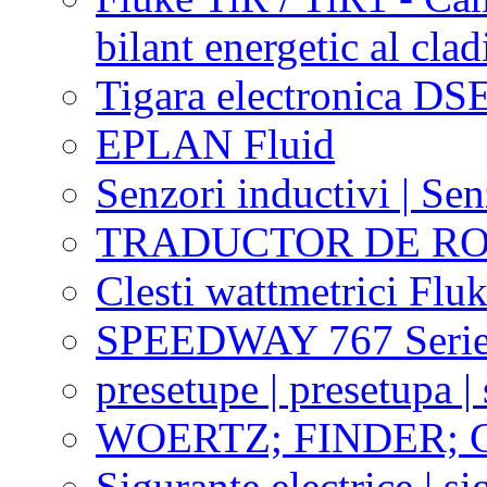
bilant energetic al clad
Tigara electronica DS
EPLAN Fluid
Senzori inductivi | Sen
TRADUCTOR DE RO
Clesti wattmetrici Flu
SPEEDWAY 767 Series
presetupe | presetupa | 
WOERTZ; FINDER; 
Sigurante electrice | s