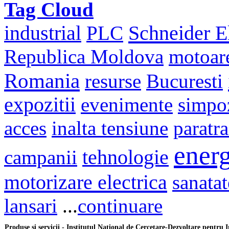
Tag Cloud
Schneider El
industrial
PLC
Republica Moldova
motoar
Romania
resurse
Bucuresti
expozitii
evenimente
simpo
acces
inalta tensiune
paratr
energ
campanii
tehnologie
motorizare electrica
sanatat
lansari
...
continuare
Produse si servicii - Institutul National de Cercetare-Dezvoltare pentru