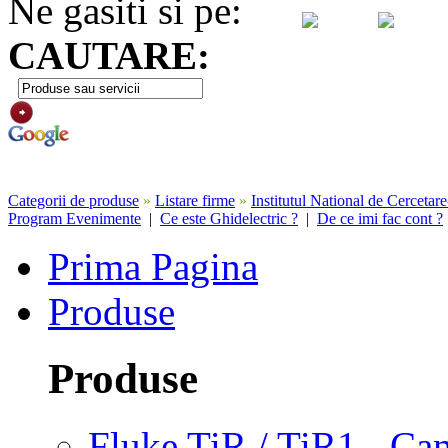
Ne gasiti si pe:
CAUTARE:
Categorii de produse
»
Listare firme
»
Institutul National de Cerceta
Program Evenimente
|
Ce este Ghidelectric ?
|
De ce imi fac cont ?
Prima Pagina
Produse
Produse
Fluke TiR / TiR1 - Ca