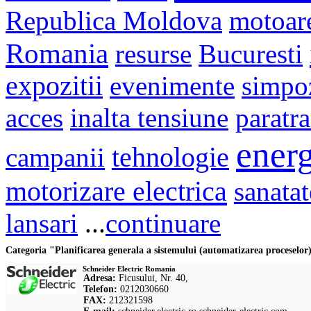
Republica Moldova
motoar
Romania
resurse
Bucuresti
expozitii
evenimente
simpo
acces
inalta tensiune
paratr
energ
campanii
tehnologie
motorizare electrica
sanatat
lansari
...
continuare
Categoria "Planificarea generala a sistemului (automatizarea proceselor
Schneider Electric Romania
Adresa:
Ficusului, Nr. 40,
Telefon:
0212030660
FAX:
212321598