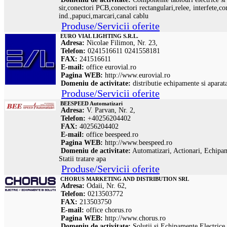
sir,conectori PCB,conectori rectangulari,relee, interfete,co
ind.,papuci,marcari,canal cablu
Produse/Servicii oferite
EURO VIAL LIGHTING S.R.L.
Adresa:
Nicolae Filimon, Nr. 23,
Telefon:
0241516611 0241558181
FAX:
241516611
E-mail:
office
eurovial.ro
Pagina WEB:
http://www.eurovial.ro
Domeniu de activitate:
distributie echipamente si aparata
Produse/Servicii oferite
BEESPEED Automatizari
Adresa:
V. Parvan, Nr. 2,
Telefon:
+40256204402
FAX:
40256204402
E-mail:
office
beespeed.ro
Pagina WEB:
http://www.beespeed.ro
Domeniu de activitate:
Automatizari, Actionari, Echipamen
Statii tratare apa
Produse/Servicii oferite
CHORUS MARKETING AND DISTRIBUTION SRL
Adresa:
Odaii, Nr. 62,
Telefon:
0213503772
FAX:
213503750
E-mail:
office
chorus.ro
Pagina WEB:
http://www.chorus.ro
Domeniu de activitate:
Solutii si Echipamente Electrice