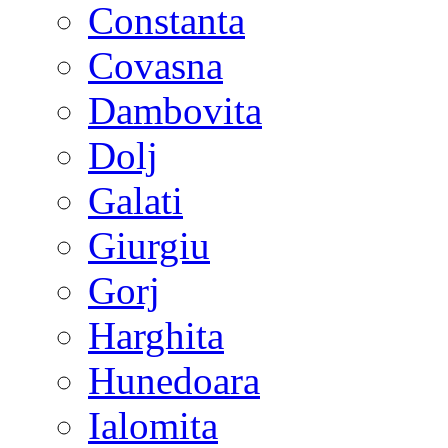
Constanta
Covasna
Dambovita
Dolj
Galati
Giurgiu
Gorj
Harghita
Hunedoara
Ialomita