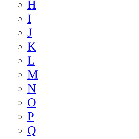
H
I
J
K
L
M
N
O
P
Q