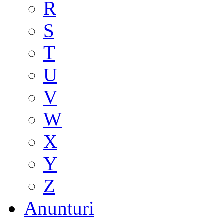
R
S
T
U
V
W
X
Y
Z
Anunturi