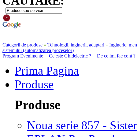
CAUTARE:
Categorii de produse
»
Tehnologii, inginerii, adaptari
»
Inginerie, men
sistemului (automatizarea proceselor)
Program Evenimente
|
Ce este Ghidelectric ?
|
De ce imi fac cont ?
Prima Pagina
Produse
Produse
Noua serie 857 - Si