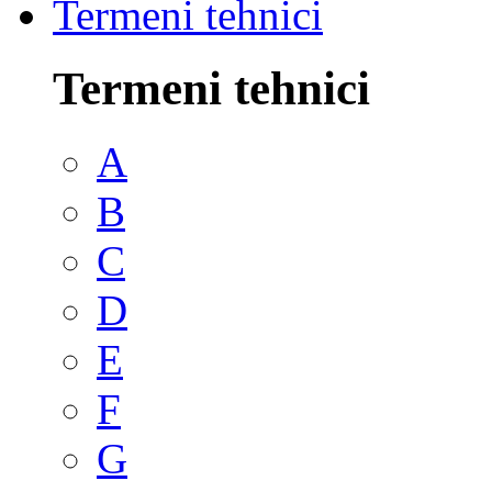
Termeni tehnici
Termeni tehnici
A
B
C
D
E
F
G