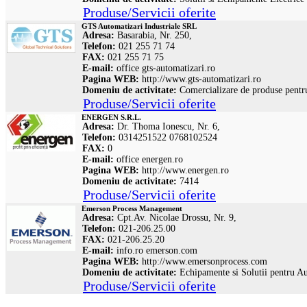
Produse/Servicii oferite
GTS Automatizari Industriale SRL
Adresa:
Basarabia, Nr. 250,
Telefon:
021 255 71 74
FAX:
021 255 71 75
E-mail:
office
gts-automatizari.ro
Pagina WEB:
http://www.gts-automatizari.ro
Domeniu de activitate:
Comercializare de produse pentru
Produse/Servicii oferite
ENERGEN S.R.L.
Adresa:
Dr. Thoma Ionescu, Nr. 6,
Telefon:
0314251522 0768102524
FAX:
0
E-mail:
office
energen.ro
Pagina WEB:
http://www.energen.ro
Domeniu de activitate:
7414
Produse/Servicii oferite
Emerson Process Management
Adresa:
Cpt.Av. Nicolae Drossu, Nr. 9,
Telefon:
021-206.25.00
FAX:
021-206.25.20
E-mail:
info.ro
emerson.com
Pagina WEB:
http://www.emersonprocess.com
Domeniu de activitate:
Echipamente si Solutii pentru Au
Produse/Servicii oferite