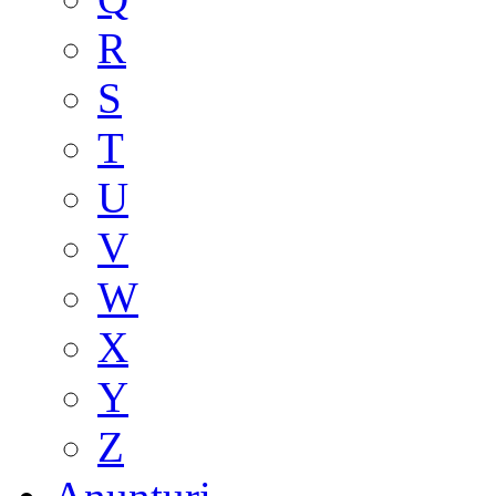
R
S
T
U
V
W
X
Y
Z