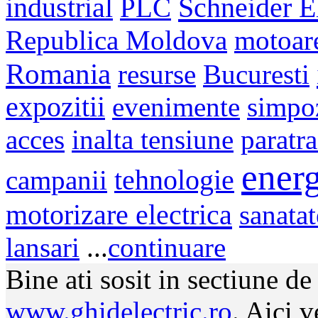
Schneider El
industrial
PLC
Republica Moldova
motoar
Romania
resurse
Bucuresti
expozitii
evenimente
simpo
acces
inalta tensiune
paratr
energ
campanii
tehnologie
motorizare electrica
sanatat
lansari
...
continuare
Bine ati sosit in sectiune d
www.ghidelectric.ro
. Aici v