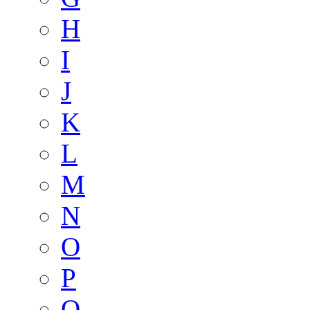
H
I
J
K
L
M
N
O
P
Q