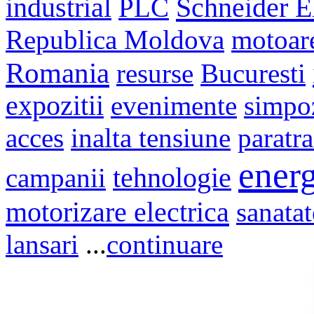
Schneider El
industrial
PLC
Republica Moldova
motoar
Romania
resurse
Bucuresti
expozitii
evenimente
simpo
acces
inalta tensiune
paratr
energ
campanii
tehnologie
motorizare electrica
sanatat
lansari
...
continuare