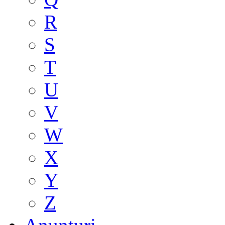
R
S
T
U
V
W
X
Y
Z