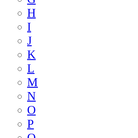
H
I
J
K
L
M
N
O
P
Q