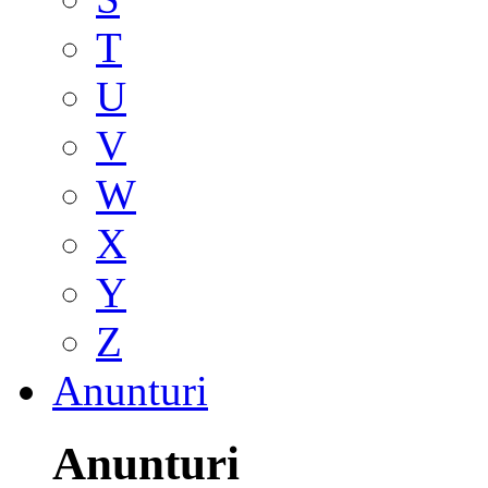
T
U
V
W
X
Y
Z
Anunturi
Anunturi