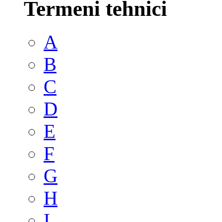
Termeni tehnici
A
B
C
D
E
F
G
H
I