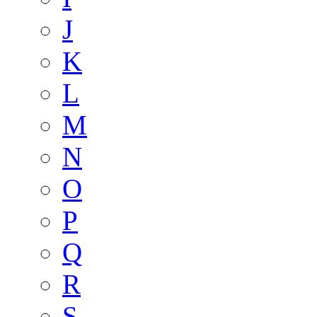
J
K
L
M
N
O
P
Q
R
S