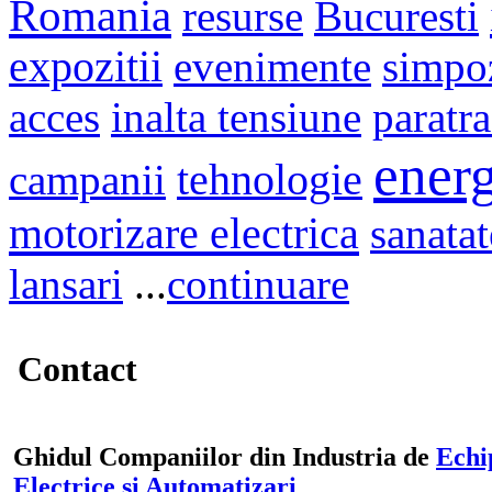
Romania
resurse
Bucuresti
expozitii
evenimente
simpo
acces
inalta tensiune
paratr
energ
campanii
tehnologie
motorizare electrica
sanatat
lansari
...
continuare
Contact
Ghidul Companiilor din Industria de
Echi
Electrice si Automatizari