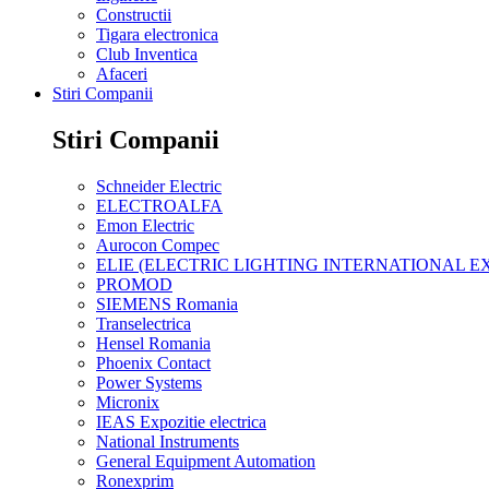
Constructii
Tigara electronica
Club Inventica
Afaceri
Stiri Companii
Stiri Companii
Schneider Electric
ELECTROALFA
Emon Electric
Aurocon Compec
ELIE (ELECTRIC LIGHTING INTERNATIONAL EX
PROMOD
SIEMENS Romania
Transelectrica
Hensel Romania
Phoenix Contact
Power Systems
Micronix
IEAS Expozitie electrica
National Instruments
General Equipment Automation
Ronexprim