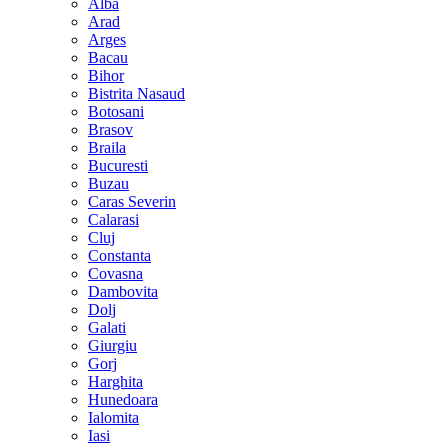
Alba
Arad
Arges
Bacau
Bihor
Bistrita Nasaud
Botosani
Brasov
Braila
Bucuresti
Buzau
Caras Severin
Calarasi
Cluj
Constanta
Covasna
Dambovita
Dolj
Galati
Giurgiu
Gorj
Harghita
Hunedoara
Ialomita
Iasi