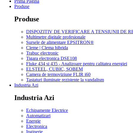
Prima Pagina
Produse
Produse
DISPOZITIV DE VERIFICARE A TENSIUNII DE 
Multimetre digitale profesionale
Sursele de alimentare EPSITRON®
Cleme | Clema hibrida
Trabuc electronic
Tigara electronica DSE108
Fluke 434 si 435 - Analizoare pentru calitatea energiei
ELSTEEL, CUBIC, SOBEM
Camera de termoviziune FLIR i60
Tastaturi iluminate rezistente la vandalism
Industria Azi
Industria Azi
Echipamente Electrice
Automatizari
Energie
Electronica
Inginerie