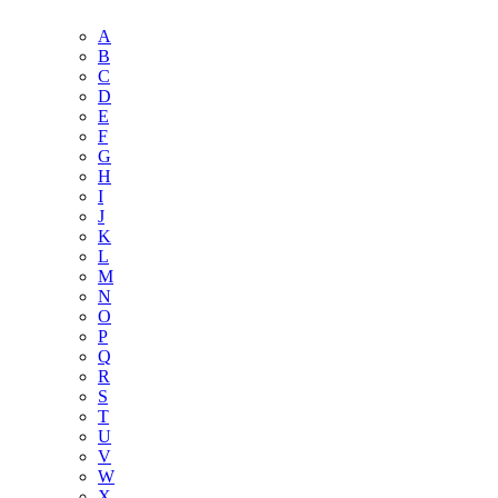
A
B
C
D
E
F
G
H
I
J
K
L
M
N
O
P
Q
R
S
T
U
V
W
X