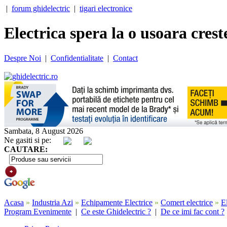
|
forum ghidelectric
|
tigari electronice
Electrica spera la o usoara crest
Despre Noi
|
Confidentialitate
|
Contact
Sambata, 8 August 2026
Ne gasiti si pe:
CAUTARE:
Acasa
»
Industria Azi
»
Echipamente Electrice
»
Comert electrice
»
El
Program Evenimente
|
Ce este Ghidelectric ?
|
De ce imi fac cont ?