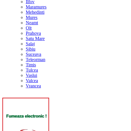
Ilfov
Maramures
Mehedinti
Mures
Neamt
Olt
Prahova
Satu Mare
Salaj
Sibiu
Suceava
Teleorman
Timis
Tulcea
Vaslui
Valcea
Vrancea