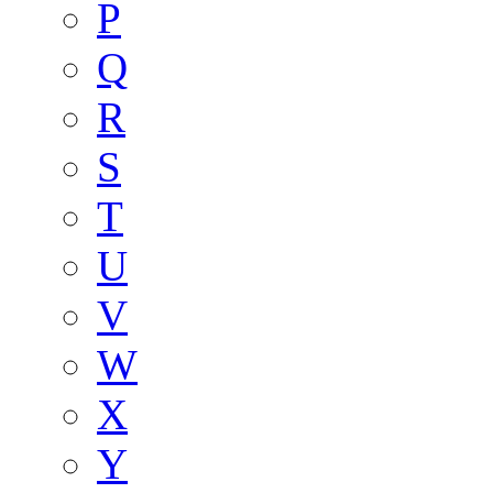
P
Q
R
S
T
U
V
W
X
Y