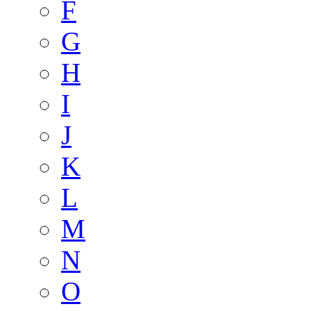
F
G
H
I
J
K
L
M
N
O