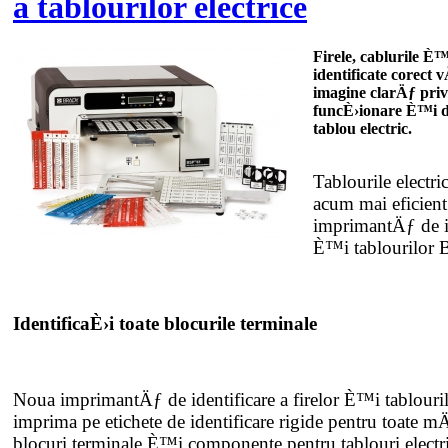
a tablourilor electrice
Firele, cablurile È
identificate corect 
imagine clarÄƒ pri
funcÈ›ionare È™i d
tablou electric.
Tablourile electric
acum mai eficien
imprimantÄƒ de id
È™i tablourilor
IdentificaÈ›i toate blocurile terminale
Noua imprimantÄƒ de identificare a firelor È™i tablour
imprima pe etichete de identificare rigide pentru toate m
blocuri terminale È™i componente pentru tablouri elect