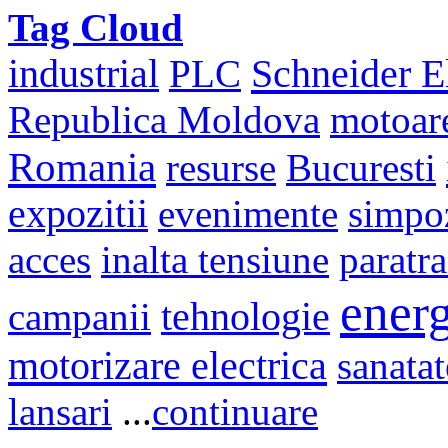
Tag Cloud
Schneider El
industrial
PLC
Republica Moldova
motoar
Romania
resurse
Bucuresti
expozitii
evenimente
simpo
acces
inalta tensiune
paratr
energ
campanii
tehnologie
motorizare electrica
sanatat
lansari
...
continuare