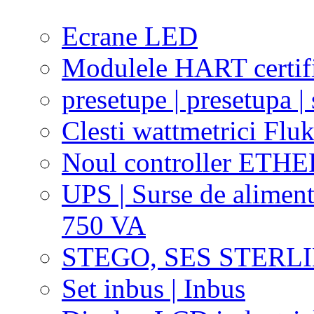
Ecrane LED
Modulele HART certific
presetupe | presetupa | 
Clesti wattmetrici Flu
Noul controller ETHE
UPS | Surse de aliment
750 VA
STEGO, SES STERL
Set inbus | Inbus