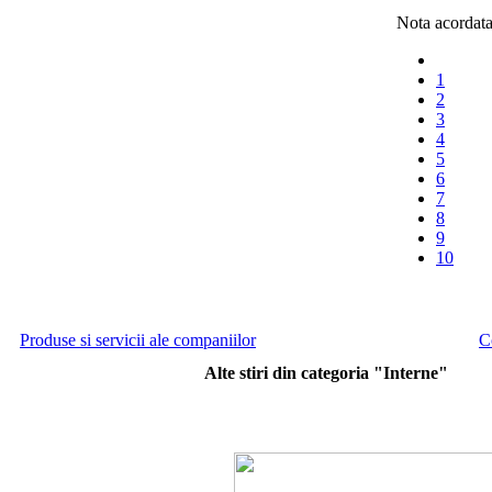
Nota acordata:
1
2
3
4
5
6
7
8
9
10
Produse si servicii ale companiilor
C
Alte stiri din categoria "Interne"