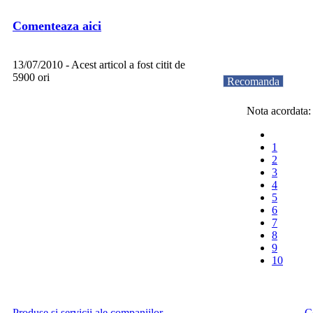
Comenteaza aici
13/07/2010 - Acest articol a fost citit de
5900 ori
Recomanda
Nota acordata: 
1
2
3
4
5
6
7
8
9
10
Produse si servicii ale companiilor
C