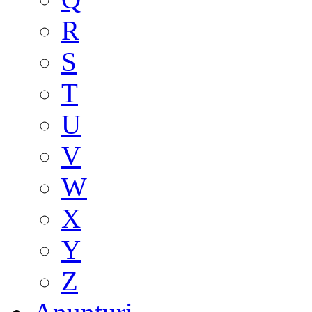
R
S
T
U
V
W
X
Y
Z