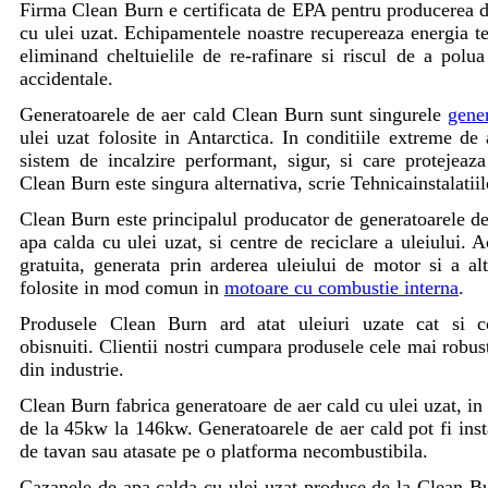
Firma Clean Burn e certificata de EPA pentru producerea 
cu ulei uzat. Echipamentele noastre recupereaza energia te
eliminand cheltuielile de re-rafinare si riscul de a polu
accidentale.
Generatoarele de aer cald Clean Burn sunt singurele
gene
ulei uzat folosite in Antarctica. In conditiile extreme d
sistem de incalzire performant, sigur, si care protejeaza
Clean Burn este singura alternativa, scrie Tehnicainstalatiil
Clean Burn este principalul producator de generatoarele de
apa calda cu ulei uzat, si centre de reciclare a uleiului. 
gratuita, generata prin arderea uleiului de motor si a al
folosite in mod comun in
motoare cu combustie interna
.
Produsele Clean Burn ard atat uleiuri uzate cat si com
obisnuiti. Clientii nostri cumpara produsele cele mai robust
din industrie.
Clean Burn fabrica generatoare de aer cald cu ulei uzat, i
de la 45kw la 146kw. Generatoarele de aer cald pot fi inst
de tavan sau atasate pe o platforma necombustibila.
Cazanele de apa calda cu ulei uzat produse de la Clean B