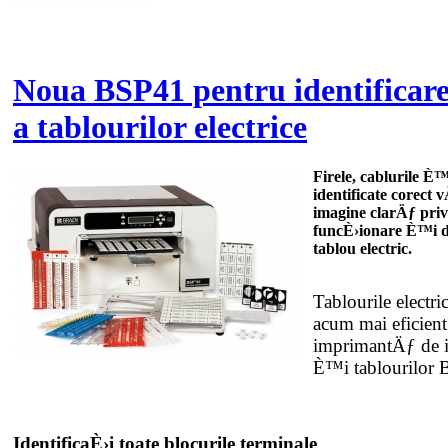
Noua BSP41 pentru identificar
a tablourilor electrice
Firele, cablurile È
identificate corect 
imagine clarÄƒ pri
funcÈ›ionare È™i d
tablou electric.
Tablourile electric
acum mai eficien
imprimantÄƒ de id
È™i tablourilor
IdentificaÈ›i toate blocurile terminale