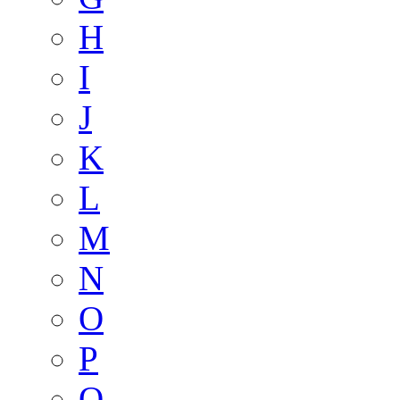
H
I
J
K
L
M
N
O
P
Q