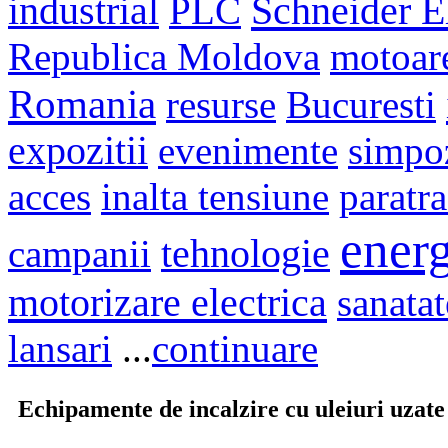
Schneider El
industrial
PLC
Republica Moldova
motoar
Romania
resurse
Bucuresti
expozitii
evenimente
simpo
acces
inalta tensiune
paratr
energ
campanii
tehnologie
motorizare electrica
sanatat
lansari
...
continuare
Echipamente de incalzire cu uleiuri uzate